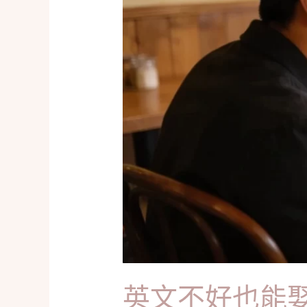
娶
俄
羅
斯
新
娘？
這
款
翻
譯
神
器
與
溝
英文不好也能
通