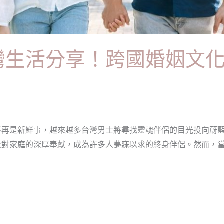
灣生活分享！跨國婚姻文
不再是新鮮事，越來越多台灣男士將尋找靈魂伴侶的目光投向蔚
及對家庭的深厚奉獻，成為許多人夢寐以求的終身伴侶。然而，