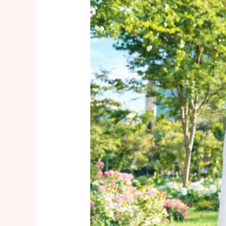
克
蘭
新
娘
台
灣
生
活
分
享！
跨
國
婚
姻
文
化