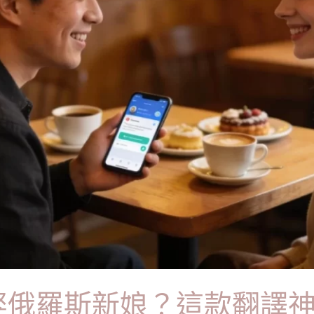
娶俄羅斯新娘？這款翻譯