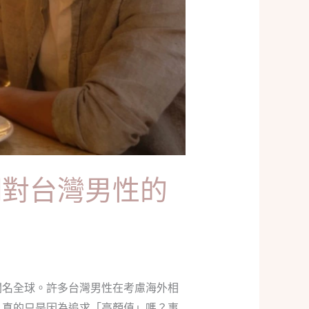
們對台灣男性的
聞名全球。許多台灣男性在考慮海外相
，真的只是因為追求「高顏值」嗎？事