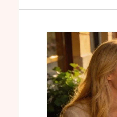
俄
羅
斯
新
娘
相
親
指
南：
除
了