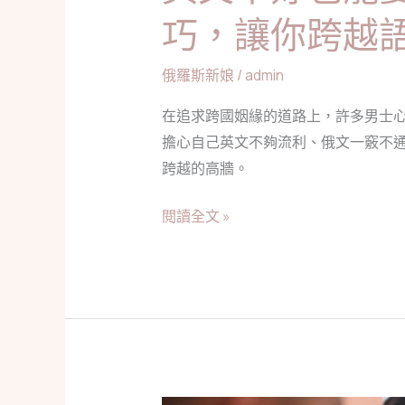
技
巧，讓你跨越
巧，
讓
俄羅斯新娘
/
admin
你
跨
在追求跨國姻緣的道路上，許多男士
越
擔心自己英文不夠流利、俄文一竅不
語
跨越的高牆。
言
障
閱讀全文 »
礙