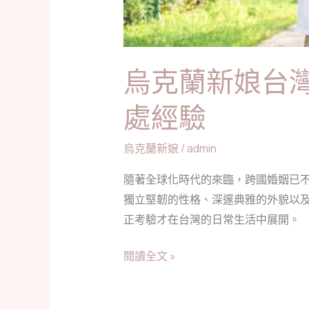
適
應
與
烏克蘭新娘台
真
實
處經驗
相
處
烏克蘭新娘
/
admin
經
驗
隨著全球化時代的來臨，跨國婚姻已
獨立堅韌的性格、深邃典雅的外貌以
正考驗才在台灣的日常生活中展開。
閱讀全文 »