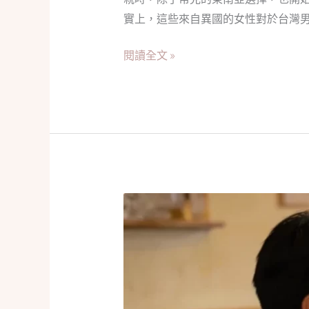
什
實上，這些來自異國的女性對於台灣
麼？
閱讀全文 »
英
文
不
好
也
能