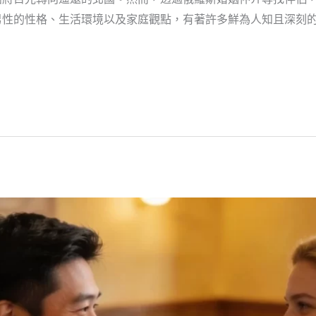
男性的性格、生活環境以及家庭觀點，有著許多鮮為人知且深刻