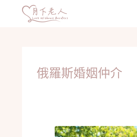
跳
至
主
要
內
容
俄羅斯婚姻仲介
烏