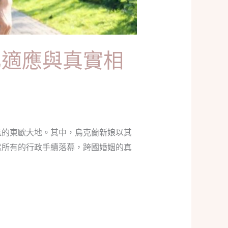
化適應與真實相
藍的東歐大地。其中，烏克蘭新娘以其
當所有的行政手續落幕，跨國婚姻的真