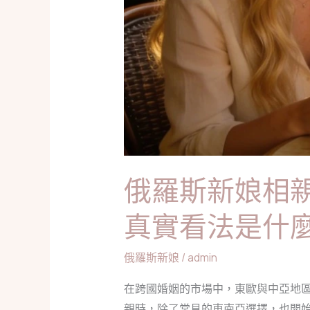
高
顏
值，
她
們
對
台
灣
男
俄羅斯新娘相
性
的
真實看法是什
真
實
俄羅斯新娘
/
admin
看
法
在跨國婚姻的市場中，東歐與中亞地
是
親時，除了常見的東南亞選擇，也開