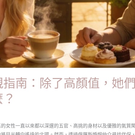
親指南：除了高顏值，她
麼？
區的女性一直以來都以深邃的五官、高挑的身材以及優雅的氣質
始將目光轉向遙遠的北國。然而，透過俄羅斯婚姻仲介尋找伴侶