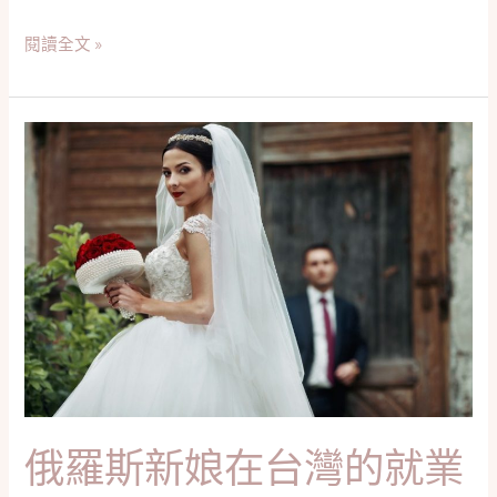
責
任
閱讀全文 »
俄
羅
斯
新
娘
在
台
灣
的
就
業
俄羅斯新娘在台灣的就業
與
職