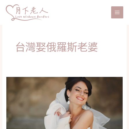
跳
Main
至
Men
主
要
內
容
台灣娶俄羅斯老婆
俄
羅
斯
新
娘
辦
理