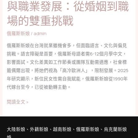
與職業發展：從婚姻到職
業
場的雙重挑戰
發
展：
從
俄羅斯新娘
/
admin
婚
俄羅斯新娘在台灣就業雖機會多，但面臨語言、文化與偏見
姻
挑戰。語言障礙是首要，俄羅斯母語者需6-12個月學中文，
到
影響面試。文化差異如工作節奏或團隊互動需適應，社會標
職
籤偶爾出現，將她們視為「高冷歐洲人」，限制發展。2025
場
年研究顯示，新住民女性需自我賦能，俄羅斯新娘從1990年
的
代嫁台至今，已從被動轉主動。
雙
重
閱讀全文 »
挑
戰
大陸新娘、外籍新娘、越南新娘、俄羅斯新娘、烏克蘭新娘
婚