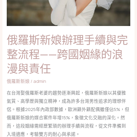
手
續
與
完
俄羅斯新娘辦理手續與完
整
流
整流程——跨國姻緣的浪
程
漫與責任
——
跨
國
俄羅斯新娘
/
admin
姻
在台灣娶俄羅斯老婆的趨勢逐漸興起，俄羅斯新娘以其優雅
緣
氣質、高學歷與獨立精神，成為許多台灣男性追求的理想伴
的
侶。根據2025年內政部數據，歐洲籍外籍配偶雖僅佔5%，但
浪
俄羅斯新娘的媒合案件年增15%，象徵文化交融的深化。然
漫
而，這段姻緣需經歷繁瑣的辦理手續與流程，從文件準備到
與
入境適應，考驗雙方的耐心與承諾。